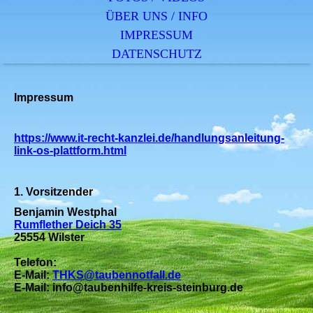
ÜBER UNS / INFO
IMPRESSUM
DATENSCHUTZ
Impressum
https://www.it-recht-kanzlei.de/handlungsanleitung-
link-os-plattform.html
1. Vorsitzender
Benjamin Westphal
Rumflether Deich 35
25554 Wilster
Telefon:
E-Mail:
THKS@taubennotfall.de
E-Mail: info@taubenhilfe-kreis-steinburg.de