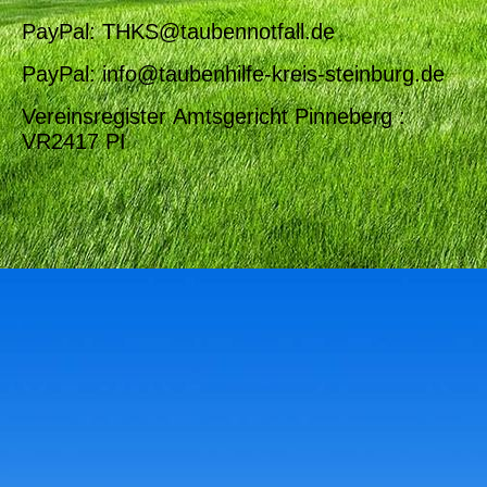
PayPal: THKS@taubennotfall.de
PayPal: info@taubenhilfe-kreis-steinburg.de
Vereinsregister Amtsgericht Pinneberg :
VR2417 PI