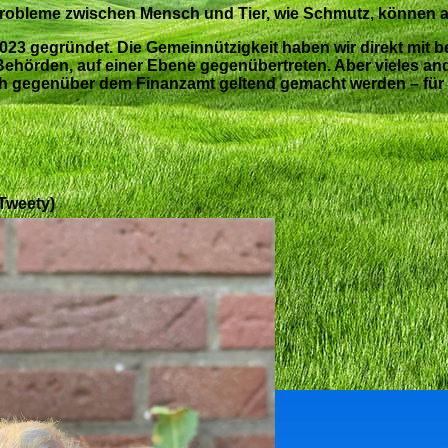
 Probleme zwischen Mensch und Tier, wie Schmutz, können a
 2023 gegründet. Die Gemeinnützigkeit haben wir
direkt
mit b
 Behörden, auf einer Ebene gegenübertreten. Aber vieles ande
 gegenüber dem Finanzamt geltend gemacht werden – für vie
(Tweety)