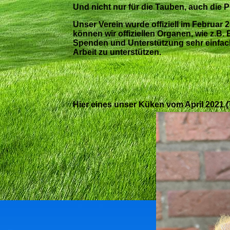
Und nicht nur für die Tauben, auch die
Unser Verein wurde offiziell im Februar
können wir offiziellen Organen, wie z.B.
Spenden und Unterstützung sehr einfach
Arbeit zu unterstützen.
Hier eines unser Küken vom April 2021 