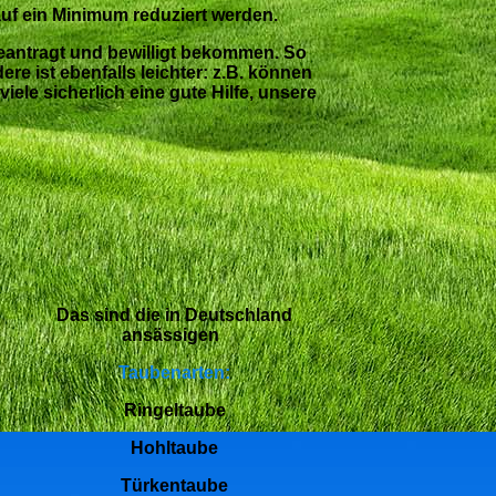
uf ein Minimum reduziert werden.
eantragt und bewilligt bekommen. So
re ist ebenfalls leichter: z.B. können
le sicherlich eine gute Hilfe, unsere
Das sind die in Deutschland
ansässigen
Taubenarten:
Ringeltaube
Hohltaube
Türkentaube